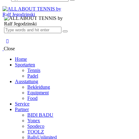
Close
Home
Sportarten
Tennis
Padel
Ausstattung
Bekleidung
Equipment
Food
Service
Partner
BIDI BADU
Yonex
Spodeco
TOOLZ
BallsUnlimited