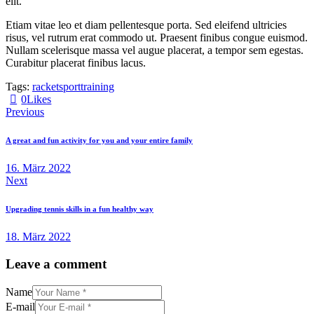
elit.
Etiam vitae leo et diam pellentesque porta. Sed eleifend ultricies
risus, vel rutrum erat commodo ut. Praesent finibus congue euismod.
Nullam scelerisque massa vel augue placerat, a tempor sem egestas.
Curabitur placerat finibus lacus.
Tags:
racket
sport
training
0
Likes
Beitragsnavigation
Previous
A great and fun activity for you and your entire family
16. März 2022
Next
Upgrading tennis skills in a fun healthy way
18. März 2022
Leave a comment
Name
E-mail