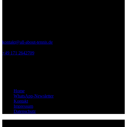
Kontakt
ALL ABOUT TENNIS
Seeweg 9
53894 Mechernich
kontakt@all-about-tennis.de
+49 171 2642709
Links
Home
WhatsApp-Newsletter
Kontakt
Impressum
Datenschutz