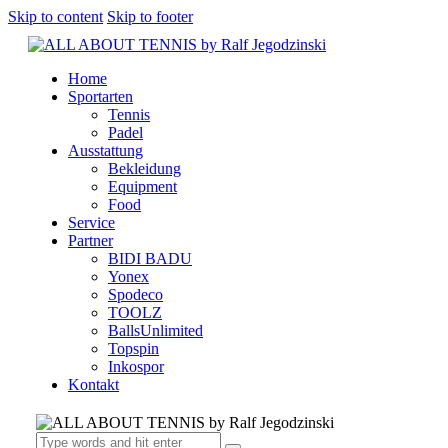
Skip to content
Skip to footer
Home
Sportarten
Tennis
Padel
Ausstattung
Bekleidung
Equipment
Food
Service
Partner
BIDI BADU
Yonex
Spodeco
TOOLZ
BallsUnlimited
Topspin
Inkospor
Kontakt