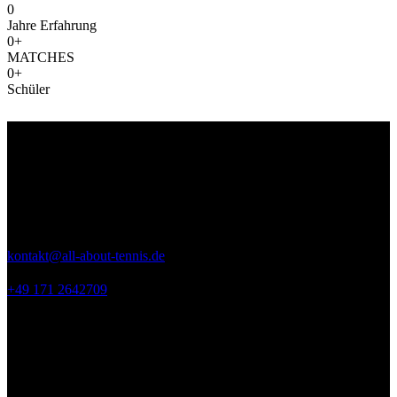
0
Jahre Erfahrung
0+
MATCHES
0+
Schüler
Kontakt
ALL ABOUT TENNIS
Seeweg 9
53894 Mechernich
kontakt@all-about-tennis.de
+49 171 2642709
Links