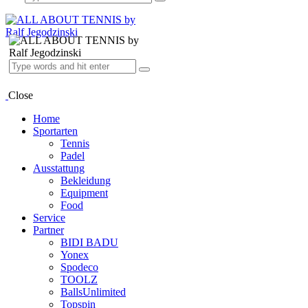
Close
Home
Sportarten
Tennis
Padel
Ausstattung
Bekleidung
Equipment
Food
Service
Partner
BIDI BADU
Yonex
Spodeco
TOOLZ
BallsUnlimited
Topspin