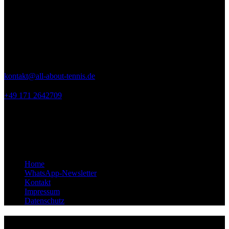
Kontakt
ALL ABOUT TENNIS
Seeweg 9
53894 Mechernich
kontakt@all-about-tennis.de
+49 171 2642709
Links
Home
WhatsApp-Newsletter
Kontakt
Impressum
Datenschutz