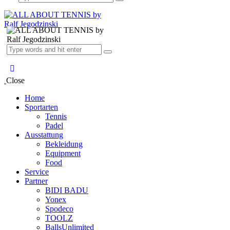
Close
Home
Sportarten
Tennis
Padel
Ausstattung
Bekleidung
Equipment
Food
Service
Partner
BIDI BADU
Yonex
Spodeco
TOOLZ
BallsUnlimited