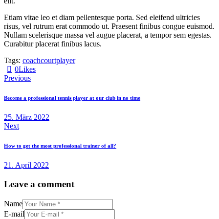
elit.
Etiam vitae leo et diam pellentesque porta. Sed eleifend ultricies
risus, vel rutrum erat commodo ut. Praesent finibus congue euismod.
Nullam scelerisque massa vel augue placerat, a tempor sem egestas.
Curabitur placerat finibus lacus.
Tags:
coach
court
player
0
Likes
Beitragsnavigation
Previous
Become a professional tennis player at our club in no time
25. März 2022
Next
How to get the most professional trainer of all?
21. April 2022
Leave a comment
Name
E-mail