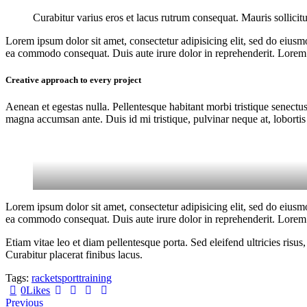
Curabitur varius eros et lacus rutrum consequat. Mauris sollicit
Lorem ipsum dolor sit amet, consectetur adipisicing elit, sed do eiusm
ea commodo consequat. Duis aute irure dolor in reprehenderit. Lorem i
Creative approach to every project
Aenean et egestas nulla. Pellentesque habitant morbi tristique senectus
magna accumsan ante. Duis id mi tristique, pulvinar neque at, lobortis 
Lorem ipsum dolor sit amet, consectetur adipisicing elit, sed do eiusm
ea commodo consequat. Duis aute irure dolor in reprehenderit. Lorem i
Etiam vitae leo et diam pellentesque porta. Sed eleifend ultricies ri
Curabitur placerat finibus lacus.
Tags:
racket
sport
training
0
Likes
Beitragsnavigation
Previous