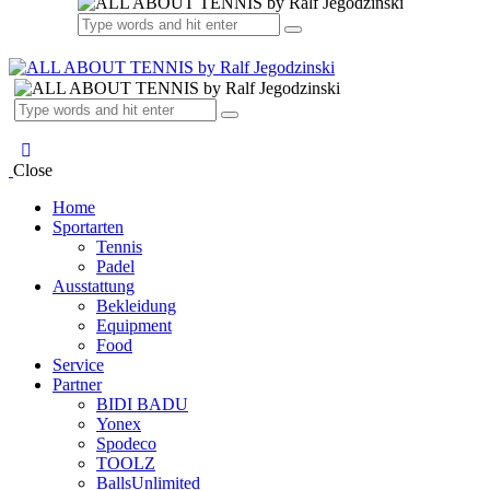
Close
Home
Sportarten
Tennis
Padel
Ausstattung
Bekleidung
Equipment
Food
Service
Partner
BIDI BADU
Yonex
Spodeco
TOOLZ
BallsUnlimited