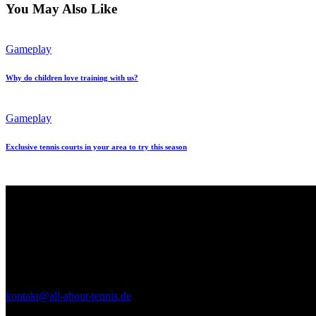
You May Also Like
Gameplay
Why do children love training with us?
Gameplay
Exclusive tennis courts in your area to try this season
Kontakt
ALL ABOUT TENNIS
Seeweg 9
53894 Mechernich
kontakt@all-about-tennis.de