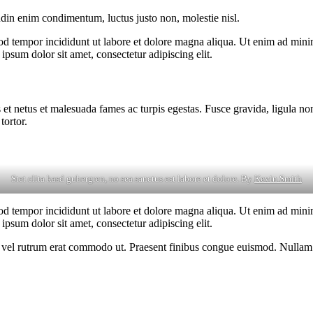
udin enim condimentum, luctus justo non, molestie nisl.
od tempor incididunt ut labore et dolore magna aliqua. Ut enim ad minim
psum dolor sit amet, consectetur adipiscing elit.
 et netus et malesuada fames ac turpis egestas. Fusce gravida, ligula non 
tortor.
Stet clita kasd gubergren, no sea sanctus est labore et dolore. By
Kevin Smith
od tempor incididunt ut labore et dolore magna aliqua. Ut enim ad minim
psum dolor sit amet, consectetur adipiscing elit.
sus, vel rutrum erat commodo ut. Praesent finibus congue euismod. Nullam